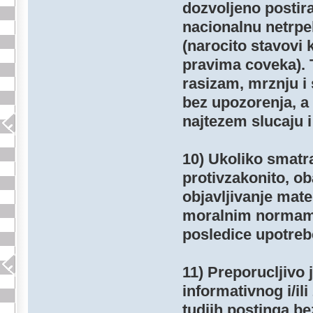
dozvoljeno postira
nacionalnu netrpel
(narocito stavovi 
pravima coveka). T
rasizam, mrznju i 
bez upozorenja, a 
najtezem slucaju i
10) Ukoliko smatra
protivzakonito, o
objavljivanje mate
moralnim normama 
posledice upotreb
11) Preporucljivo 
informativnog i/il
tudjih postinga be