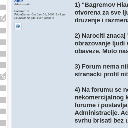
Admin
1) "Bagremov Hlad
Administrator
otvorena za sve lj
Postovi:
36
Pridružio se:
Čet Jan 04, 2007 4:43 pm
Lokacija:
Negde izvan planeta
druzenje i razmen
2) Narociti znac
obrazovanje ljudi 
obaveze. Moto nase
3) Forum nema nikak
stranacki profil nit
4) Na forumu se ne
nekomercijalnog k
forume i postavlja
Administracije. Ad
svrhu brisati bez 