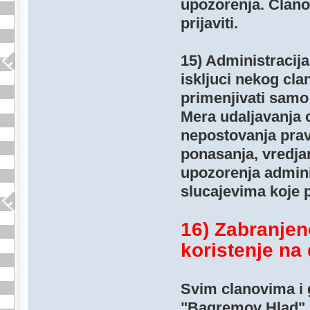
upozorenja. Clano
prijaviti.
15) Administracija
iskljuci nekog cl
primenjivati samo
Mera udaljavanja 
nepostovanja prav
ponasanja, vredja
upozorenja admini
slucajevima koje p
16) Zabranjeno
koristenje na
Svim clanovima i
"Bagremov Hlad".