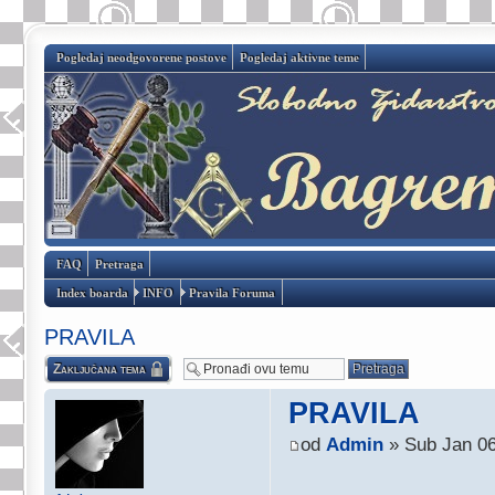
Pogledaj neodgovorene postove
Pogledaj aktivne teme
FAQ
Pretraga
Index boarda
INFO
Pravila Foruma
PRAVILA
Zaključana tema
PRAVILA
od
Admin
» Sub Jan 06