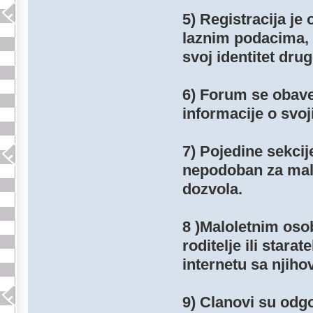
5) Registracija je
laznim podacima, p
svoj identitet drug
6) Forum se obave
informacije o svoj
7) Pojedine sekcij
nepodoban za malo
dozvola.
8 )Maloletnim os
roditelje ili stara
internetu sa njih
9) Clanovi su odgo