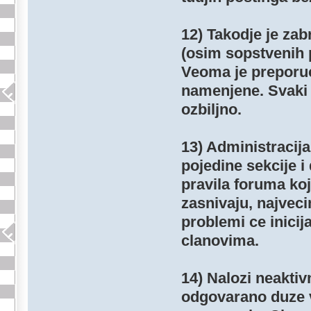
12) Takodje je zab
(osim sopstvenih 
Veoma je preporucl
namenjene. Svaki 
ozbiljno.
13) Administracij
pojedine sekcije i 
pravila foruma ko
zasnivaju, najvec
problemi ce inicij
clanovima.
14) Nalozi neaktiv
odgovarano duze 