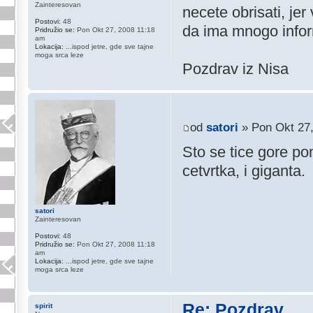
Zainteresovan
necete obrisati, je
Postovi:
48
da ima mnogo infor
Pridružio se:
Pon Okt 27, 2008 11:18
am
Lokacija:
...ispod jetre, gde sve tajne
moga srca leze
Pozdrav iz Nisa
od
satori
» Pon Okt 27
Sto se tice gore po
cetvrtka, i giganta.
satori
Zainteresovan
Postovi:
48
Pridružio se:
Pon Okt 27, 2008 11:18
am
Lokacija:
...ispod jetre, gde sve tajne
moga srca leze
Re: Pozdrav
spirit