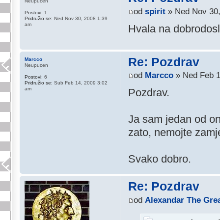
Neupucen
od
spirit
» Ned Nov 30,
Postovi:
1
Pridružio se:
Ned Nov 30, 2008 1:39
am
Hvala na dobrodosl
Re: Pozdrav
Marcco
Neupucen
od
Marcco
» Ned Feb 1
Postovi:
6
Pridružio se:
Sub Feb 14, 2009 3:02
am
Pozdrav.
Ja sam jedan od on
zato, nemojte zamje
Svako dobro.
Re: Pozdrav
od
Alexandar The Gre