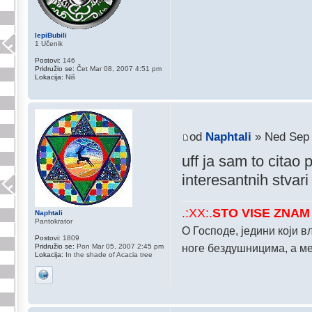
lepiBubili
1 Učenik
Postovi:
146
Pridružio se:
Čet Mar 08, 2007 4:51 pm
Lokacija:
Niš
od
Naphtali
» Ned Sep 
uff ja sam to citao p
interesantnih stvari 
.:XX:.
STO VISE ZNAM 
Naphtali
Pantokrator
О Господе, једини који 
Postovi:
1809
Pridružio se:
Pon Mar 05, 2007 2:45 pm
ноге бездушницима, а м
Lokacija:
In the shade of Acacia tree