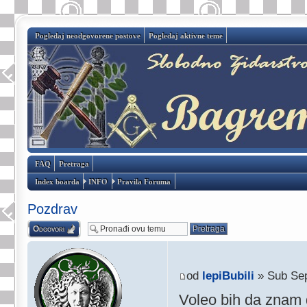
Pogledaj neodgovorene postove
Pogledaj aktivne teme
FAQ
Pretraga
Index boarda
INFO
Pravila Foruma
Pozdrav
Odgovori
od
lepiBubili
» Sub Sep
Voleo bih da znam d