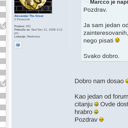
Marcco je nap
Pozdrav.
Alexandar The Great
2 Pomoćnik
Ja sam jedan o
Postovi:
451
Pridružio se:
Ned Dec 21, 2008 3:12
zainteresovanih,
pm
Lokacija:
Hladovina
nego pisati
Svako dobro.
Dobro nam dosao
Kao jedan od foruma
citanju
Ovde dosta
hrabro
Pozdrav