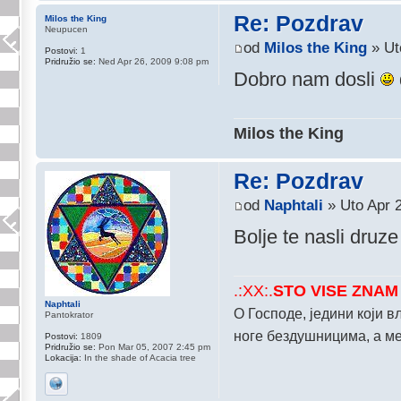
Re: Pozdrav
Milos the King
Neupucen
od
Milos the King
» Ut
Postovi:
1
Pridružio se:
Ned Apr 26, 2009 9:08 pm
Dobro nam dosli
Milos the King
Re: Pozdrav
od
Naphtali
» Uto Apr 
Bolje te nasli dru
.:XX:.
STO VISE ZNAM 
Naphtali
О Господе, једини који 
Pantokrator
ноге бездушницима, а м
Postovi:
1809
Pridružio se:
Pon Mar 05, 2007 2:45 pm
Lokacija:
In the shade of Acacia tree