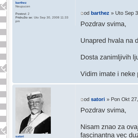
barthez
Neupucen
od
barthez
» Uto Sep 3
Postovi:
2
Pridružio se:
Uto Sep 30, 2008 11:33
pm
Pozdrav svima,
Unapred hvala na d
Dosta zanimljivih lj
Vidim imate i neke 
od
satori
» Pon Okt 27
Pozdrav svima,
Nisam znao za ovaj 
fascinantna vec du
satori