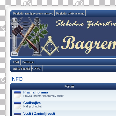
Pogledaj neodgovorene postove
Pogledaj aktivne teme
FAQ
Pretraga
Index boarda
INFO
INFO
Forum
Pravila Foruma
Pravila foruma "Bagremov Hlad"
Godisnjica
Naš prvi jubilej!
Vesti i Zanimljivosti