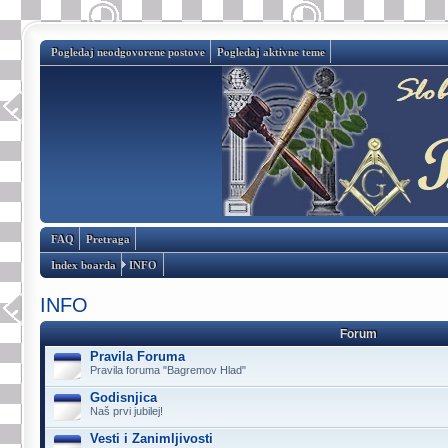
Pogledaj neodgovorene postove
Pogledaj aktivne teme
FAQ
Pretraga
Index boarda
INFO
INFO
Forum
Pravila Foruma
Pravila foruma "Bagremov Hlad"
Godisnjica
Naš prvi jubilej!
Vesti i Zanimljivosti