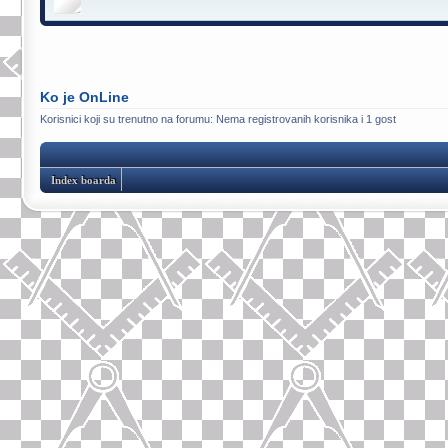
Ko je OnLine
Korisnici koji su trenutno na forumu: Nema registrovanih korisnika i 1 gost
Index boarda