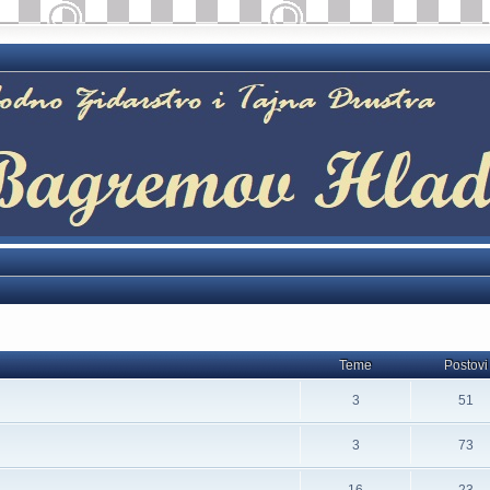
Teme
Postovi
3
51
3
73