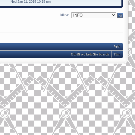
Ned Jan 11, 2015 10:15 pm
Idi na:
Vrh
Obriši sve kolačiće boarda
Tim