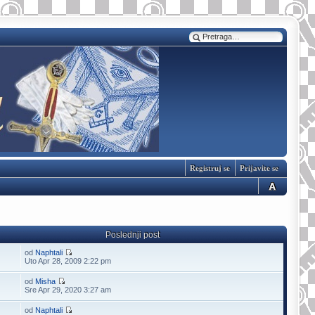
Registruj se
Prijavite se
Poslednji post
od
Naphtali
Uto Apr 28, 2009 2:22 pm
od
Misha
Sre Apr 29, 2020 3:27 am
od
Naphtali