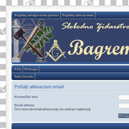
Pogledaj neodgovorene postove
Pogledaj aktivne teme
FAQ
Pretraga
Index boarda
Pošalji aktivacioni email
Korisničko ime:
Email adresa:
Ovo mora biti email adresa koju ste uneli pri registraciji.