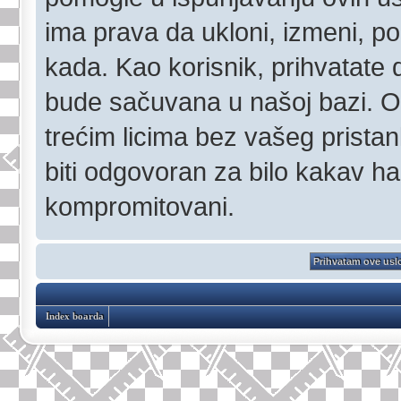
ima prava da ukloni, izmeni, pom
kada. Kao korisnik, prihvatate 
bude sačuvana u našoj bazi. Ov
trećim licima bez vašeg pristan
biti odgovoran za bilo kakav h
kompromitovani.
Index boarda