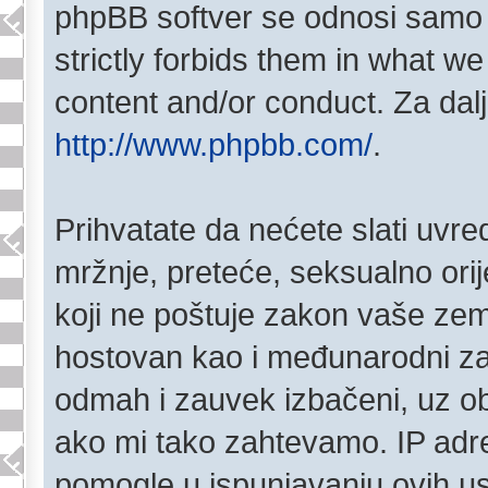
phpBB softver se odnosi samo 
strictly forbids them in what w
content and/or conduct. Za dalj
http://www.phpbb.com/
.
Prihvatate da nećete slati uvred
mržnje, preteće, seksualno orije
koji ne poštuje zakon vaše zem
hostovan kao i međunarodni zak
odmah i zauvek izbačeni, uz o
ako mi tako zahtevamo. IP adre
pomogle u ispunjavanju ovih u