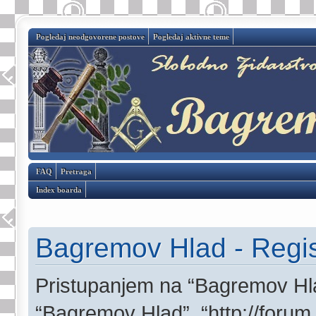
Pogledaj neodgovorene postove
Pogledaj aktivne teme
FAQ
Pretraga
Index boarda
Bagremov Hlad - Regis
Pristupanjem na “Bagremov Hlad
“Bagremov Hlad”, “http://forum.