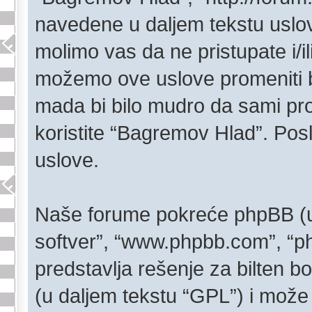
navedene u daljem tekstu uslo
molimo vas da ne pristupate i/il
možemo ove uslove promeniti b
mada bi bilo mudro da sami pro
koristite “Bagremov Hlad”. Pos
uslove.
Naše forume pokreće phpBB (u d
softver”, “www.phpbb.com”, “p
predstavlja rešenje za bilten bo
(u daljem tekstu “GPL”) i može 