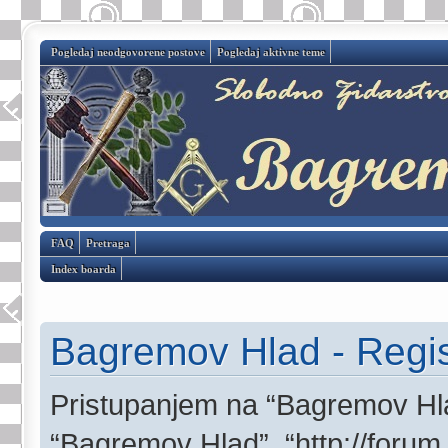
Pogledaj neodgovorene postove
Pogledaj aktivne teme
FAQ
Pretraga
Index boarda
Bagremov Hlad - Regis
Pristupanjem na “Bagremov Hlad
“Bagremov Hlad”, “http://forum.