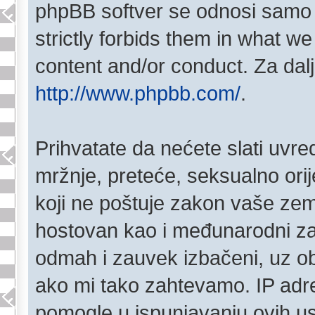
phpBB softver se odnosi samo 
strictly forbids them in what w
content and/or conduct. Za dalj
http://www.phpbb.com/
.
Prihvatate da nećete slati uvred
mržnje, preteće, seksualno orije
koji ne poštuje zakon vaše zem
hostovan kao i međunarodni zak
odmah i zauvek izbačeni, uz o
ako mi tako zahtevamo. IP adre
pomogle u ispunjavanju ovih u