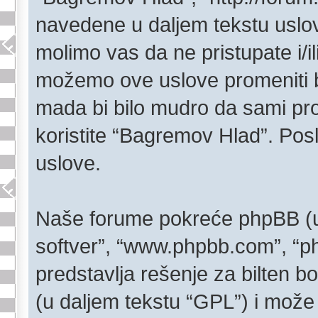
navedene u daljem tekstu uslo
molimo vas da ne pristupate i/il
možemo ove uslove promeniti b
mada bi bilo mudro da sami pro
koristite “Bagremov Hlad”. Pos
uslove.
Naše forume pokreće phpBB (u d
softver”, “www.phpbb.com”, “p
predstavlja rešenje za bilten bo
(u daljem tekstu “GPL”) i može 