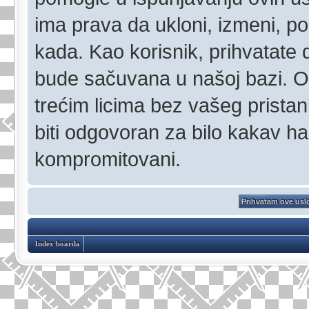
ima prava da ukloni, izmeni, pom
kada. Kao korisnik, prihvatate 
bude sačuvana u našoj bazi. Ov
trećim licima bez vašeg pristan
biti odgovoran za bilo kakav h
kompromitovani.
Index boarda