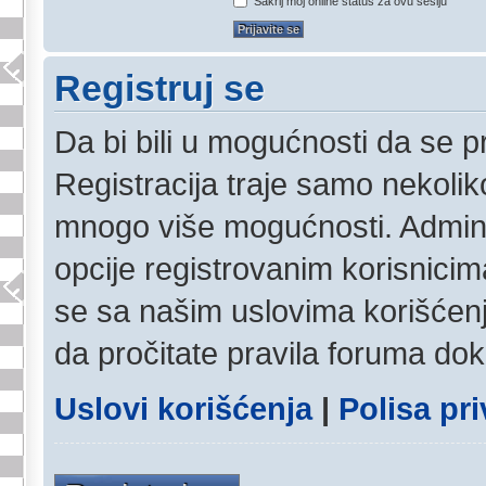
Sakrij moj online status za ovu sesiju
Registruj se
Da bi bili u mogućnosti da se pr
Registracija traje samo nekolik
mnogo više mogućnosti. Admini
opcije registrovanim korisnicim
se sa našim uslovima korišćenja
da pročitate pravila foruma dok 
Uslovi korišćenja
|
Polisa pri