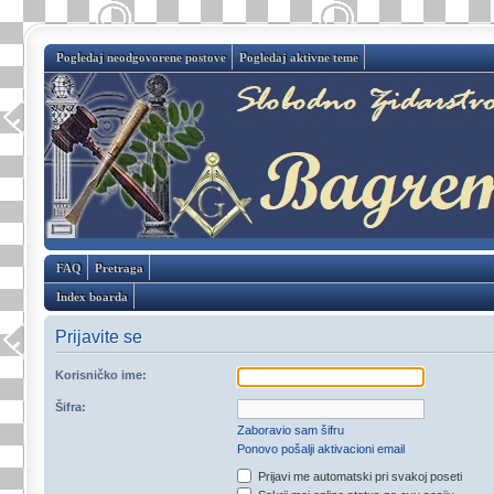
Pogledaj neodgovorene postove
Pogledaj aktivne teme
FAQ
Pretraga
Index boarda
Prijavite se
Korisničko ime:
Šifra:
Zaboravio sam šifru
Ponovo pošalji aktivacioni email
Prijavi me automatski pri svakoj poseti