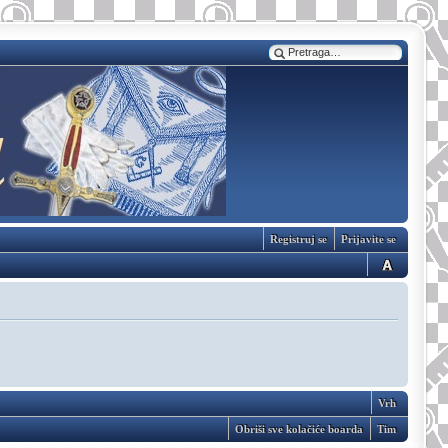
Registruj se
Prijavite se
Vrh
Obriši sve kolačiće boarda
Tim