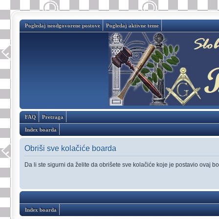
Pogledaj neodgovorene postove
Pogledaj aktivne teme
FAQ
Pretraga
Index boarda
Obriši sve kolačiće boarda
Da li ste sigurni da želite da obrišete sve kolačiće koje je postavio ovaj b
Index boarda