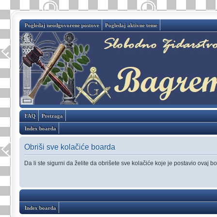
Pogledaj neodgovorene postove
Pogledaj aktivne teme
FAQ
Pretraga
Index boarda
Obriši sve kolačiće boarda
Da li ste sigurni da želite da obrišete sve kolačiće koje je postavio ovaj b
Index boarda