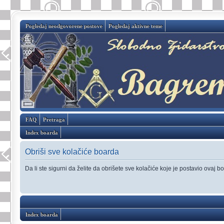
Pogledaj neodgovorene postove
Pogledaj aktivne teme
FAQ
Pretraga
Index boarda
Obriši sve kolačiće boarda
Da li ste sigurni da želite da obrišete sve kolačiće koje je postavio ovaj b
Index boarda