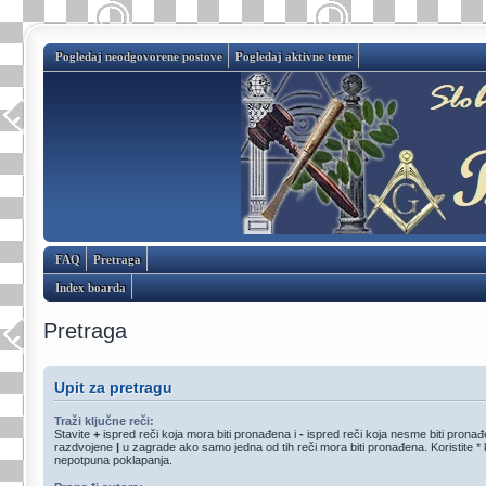
Pogledaj neodgovorene postove
Pogledaj aktivne teme
FAQ
Pretraga
Index boarda
Pretraga
Upit za pretragu
Traži ključne reči:
Stavite
+
ispred reči koja mora biti pronađena i
-
ispred reči koja nesme biti pronađen
razdvojene
|
u zagrade ako samo jedna od tih reči mora biti pronađena. Koristite *
nepotpuna poklapanja.