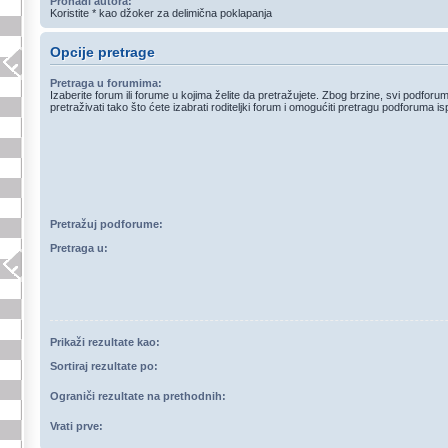
Pronađi autora:
Koristite * kao džoker za delimična poklapanja
Opcije pretrage
Pretraga u forumima:
Izaberite forum ili forume u kojima želite da pretražujete. Zbog brzine, svi podfor
pretraživati tako što ćete izabrati roditeljki forum i omogućiti pretragu podforuma is
Pretražuj podforume:
Pretraga u:
Prikaži rezultate kao:
Sortiraj rezultate po:
Ograniči rezultate na prethodnih:
Vrati prve: