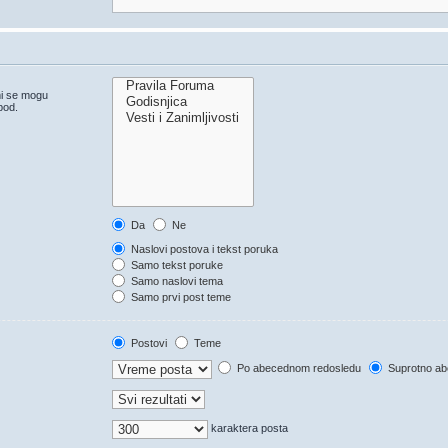
umi se mogu
pod.
Da
Ne
Naslovi postova i tekst poruka
Samo tekst poruke
Samo naslovi tema
Samo prvi post teme
Postovi
Teme
Po abecednom redosledu
Suprotno ab
karaktera posta