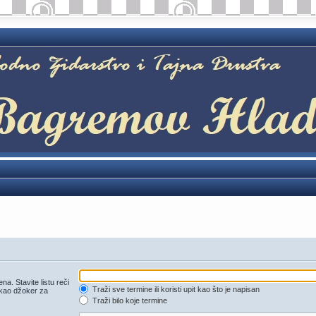
a. Stavite listu reči
Traži sve termine ili koristi upit kao što je napisan
 kao džoker za
Traži bilo koje termine