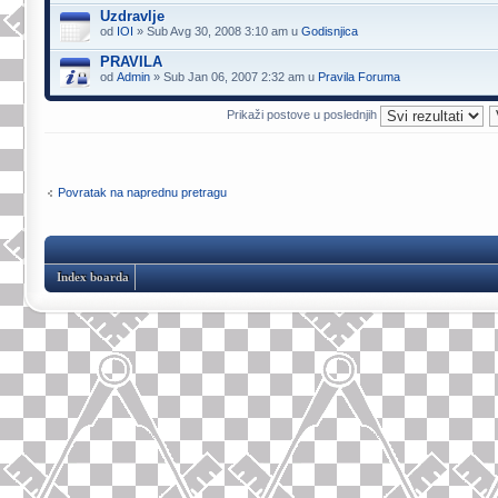
Uzdravlje
od
IOI
» Sub Avg 30, 2008 3:10 am u
Godisnjica
PRAVILA
od
Admin
» Sub Jan 06, 2007 2:32 am u
Pravila Foruma
Prikaži postove u poslednjih
Povratak na naprednu pretragu
Index boarda