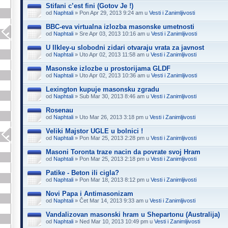
Stifani c’est fini (Gotov Je !)
od
Naphtali
» Pon Apr 29, 2013 9:24 am u
Vesti i Zanimljivosti
BBC-eva virtualna izlozba masonske umetnosti
od
Naphtali
» Sre Apr 03, 2013 10:16 am u
Vesti i Zanimljivosti
U Ilkley-u slobodni zidari otvaraju vrata za javnost
od
Naphtali
» Uto Apr 02, 2013 11:58 am u
Vesti i Zanimljivosti
Masonske izlozbe u prostorijama GLDF
od
Naphtali
» Uto Apr 02, 2013 10:36 am u
Vesti i Zanimljivosti
Lexington kupuje masonsku zgradu
od
Naphtali
» Sub Mar 30, 2013 8:46 am u
Vesti i Zanimljivosti
Rosenau
od
Naphtali
» Uto Mar 26, 2013 3:18 pm u
Vesti i Zanimljivosti
Veliki Majstor UGLE u bolnici !
od
Naphtali
» Pon Mar 25, 2013 2:28 pm u
Vesti i Zanimljivosti
Masoni Toronta traze nacin da povrate svoj Hram
od
Naphtali
» Pon Mar 25, 2013 2:18 pm u
Vesti i Zanimljivosti
Patike - Beton ili cigla?
od
Naphtali
» Pon Mar 18, 2013 8:12 pm u
Vesti i Zanimljivosti
Novi Papa i Antimasonizam
od
Naphtali
» Čet Mar 14, 2013 9:33 am u
Vesti i Zanimljivosti
Vandalizovan masonski hram u Shepartonu (Australija)
od
Naphtali
» Ned Mar 10, 2013 10:49 pm u
Vesti i Zanimljivosti