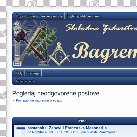
Pogledaj neodgovorene postove
Pogledaj aktivne teme
FAQ
Pretraga
Index boarda
Pogledaj neodgovorene postove
Povratak na naprednu pretragu
Teme
sastanak u Zenevi i Francuska Masonerija
od
Naphtali
» Čet Jul 11, 2013 11:15 pm u
Vesti i Zanimljivosti