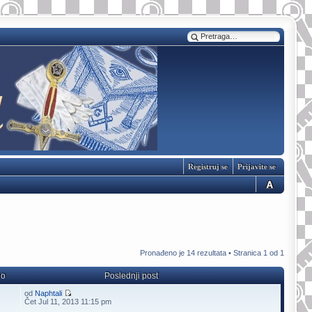
Registruj se
Prijavite se
Pronađeno je 14 rezultata • Stranica
1
od
1
no
Poslednji post
od
Naphtali
Čet Jul 11, 2013 11:15 pm