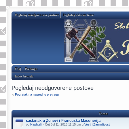
Pogledaj neodgovorene postove
Pogledaj aktivne teme
FAQ
Pretraga
Index boarda
Pogledaj neodgovorene postove
Povratak na naprednu pretragu
Teme
sastanak u Zenevi i Francuska Masonerija
od
Naphtali
» Čet Jul 11, 2013 11:15 pm u
Vesti i Zanimljivosti