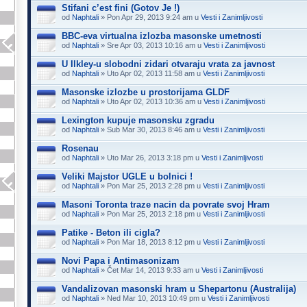
Stifani c’est fini (Gotov Je !)
od
Naphtali
» Pon Apr 29, 2013 9:24 am u
Vesti i Zanimljivosti
BBC-eva virtualna izlozba masonske umetnosti
od
Naphtali
» Sre Apr 03, 2013 10:16 am u
Vesti i Zanimljivosti
U Ilkley-u slobodni zidari otvaraju vrata za javnost
od
Naphtali
» Uto Apr 02, 2013 11:58 am u
Vesti i Zanimljivosti
Masonske izlozbe u prostorijama GLDF
od
Naphtali
» Uto Apr 02, 2013 10:36 am u
Vesti i Zanimljivosti
Lexington kupuje masonsku zgradu
od
Naphtali
» Sub Mar 30, 2013 8:46 am u
Vesti i Zanimljivosti
Rosenau
od
Naphtali
» Uto Mar 26, 2013 3:18 pm u
Vesti i Zanimljivosti
Veliki Majstor UGLE u bolnici !
od
Naphtali
» Pon Mar 25, 2013 2:28 pm u
Vesti i Zanimljivosti
Masoni Toronta traze nacin da povrate svoj Hram
od
Naphtali
» Pon Mar 25, 2013 2:18 pm u
Vesti i Zanimljivosti
Patike - Beton ili cigla?
od
Naphtali
» Pon Mar 18, 2013 8:12 pm u
Vesti i Zanimljivosti
Novi Papa i Antimasonizam
od
Naphtali
» Čet Mar 14, 2013 9:33 am u
Vesti i Zanimljivosti
Vandalizovan masonski hram u Shepartonu (Australija)
od
Naphtali
» Ned Mar 10, 2013 10:49 pm u
Vesti i Zanimljivosti