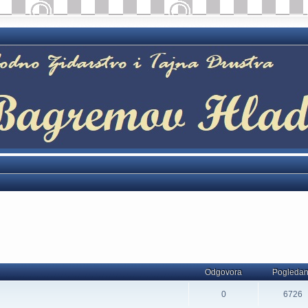
Odgovora
Pogleda
0
6726