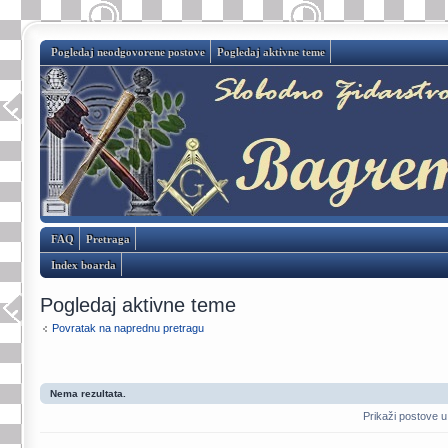
Pogledaj neodgovorene postove
Pogledaj aktivne teme
FAQ
Pretraga
Index boarda
Pogledaj aktivne teme
Povratak na naprednu pretragu
Nema rezultata.
Prikaži postove u