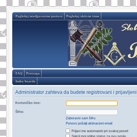
Pogledaj neodgovorene postove
Pogledaj aktivne teme
FAQ
Pretraga
Index boarda
Administrator zahteva da budete registrovani i prijavljen
Korisničko ime:
Šifra:
Zaboravio sam šifru
Ponovo pošalji aktivacioni email
Prijavi me automatski pri svakoj poseti
Sakrij moj online status za ovu sesiju