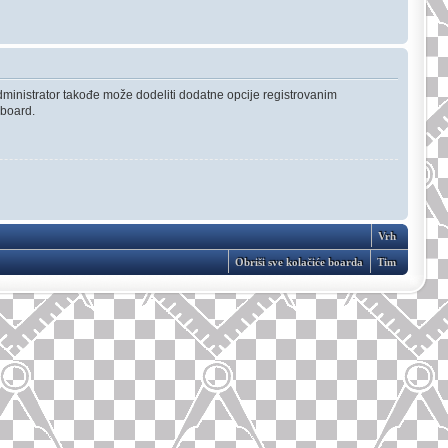
Administrator takođe može dodeliti dodatne opcije registrovanim
 board.
Vrh
Obriši sve kolačiće boarda
Tim