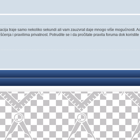
istracija traje samo nekoliko sekundi ali vam zauzvrat daje mnogo više mogućnosti. 
ćenja i pravilima privatnost. Potrudite se i da pročitate pravila foruma dok koristite