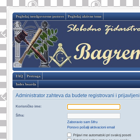
Pogledaj neodgovorene postove
Pogledaj aktivne teme
FAQ
Pretraga
Index boarda
Administrator zahteva da budete registrovani i prijavljen
Korisničko ime:
Šifra:
Zaboravio sam šifru
Ponovo pošalji aktivacioni email
Prijavi me automatski pri svakoj poseti