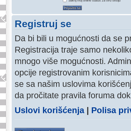
Sakrij moj online status za ovu sesiju
Registruj se
Da bi bili u mogućnosti da se pr
Registracija traje samo nekolik
mnogo više mogućnosti. Admini
opcije registrovanim korisnicim
se sa našim uslovima korišćenja
da pročitate pravila foruma dok 
Uslovi korišćenja
|
Polisa pri