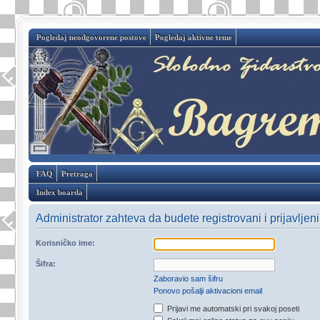
Pogledaj neodgovorene postove
Pogledaj aktivne teme
FAQ
Pretraga
Index boarda
Administrator zahteva da budete registrovani i prijavljen
Korisničko ime:
Šifra:
Zaboravio sam šifru
Ponovo pošalji aktivacioni email
Prijavi me automatski pri svakoj poseti