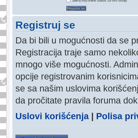
Sakrij moj online status za ovu sesiju
Registruj se
Da bi bili u mogućnosti da se pr
Registracija traje samo nekolik
mnogo više mogućnosti. Admini
opcije registrovanim korisnicim
se sa našim uslovima korišćenja
da pročitate pravila foruma dok 
Uslovi korišćenja
|
Polisa pri