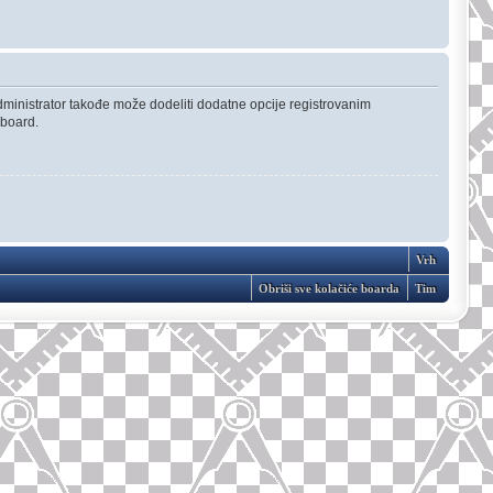
Administrator takođe može dodeliti dodatne opcije registrovanim
 board.
Vrh
Obriši sve kolačiće boarda
Tim