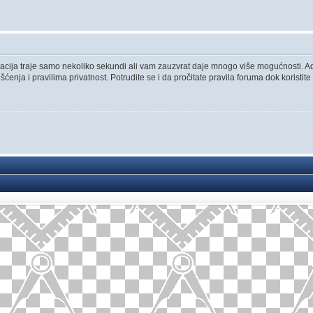
istracija traje samo nekoliko sekundi ali vam zauzvrat daje mnogo više mogućnosti. 
ćenja i pravilima privatnost. Potrudite se i da pročitate pravila foruma dok koristite