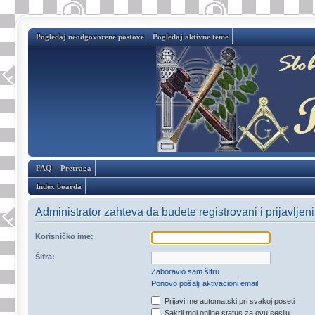
Pogledaj neodgovorene postove
Pogledaj aktivne teme
FAQ
Pretraga
Index boarda
Administrator zahteva da budete registrovani i prijavljen
Korisničko ime:
Šifra:
Zaboravio sam šifru
Ponovo pošalji aktivacioni email
Prijavi me automatski pri svakoj poseti
Sakrij moj online status za ovu sesiju