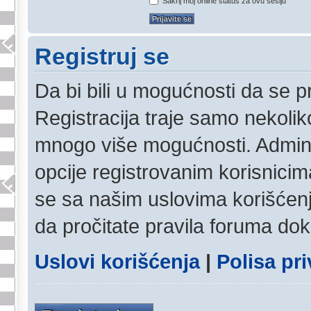
Sakrij moj online status za ovu sesiju
Registruj se
Da bi bili u mogućnosti da se pr
Registracija traje samo nekolik
mnogo više mogućnosti. Admini
opcije registrovanim korisnicim
se sa našim uslovima korišćenja
da pročitate pravila foruma dok 
Uslovi korišćenja
|
Polisa pri