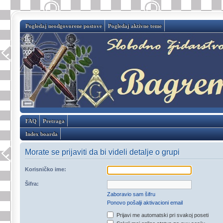
Pogledaj neodgovorene postove
Pogledaj aktivne teme
FAQ
Pretraga
Index boarda
Morate se prijaviti da bi videli detalje o grupi
Korisničko ime:
Šifra:
Zaboravio sam šifru
Ponovo pošalji aktivacioni email
Prijavi me automatski pri svakoj poseti