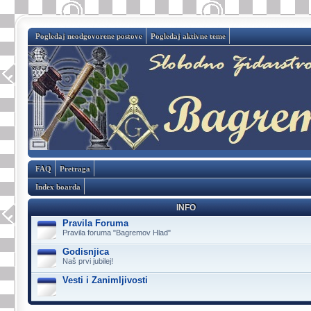
Pogledaj neodgovorene postove
Pogledaj aktivne teme
FAQ
Pretraga
Index boarda
INFO
Pravila Foruma
Pravila foruma "Bagremov Hlad"
Godisnjica
Naš prvi jubilej!
Vesti i Zanimljivosti